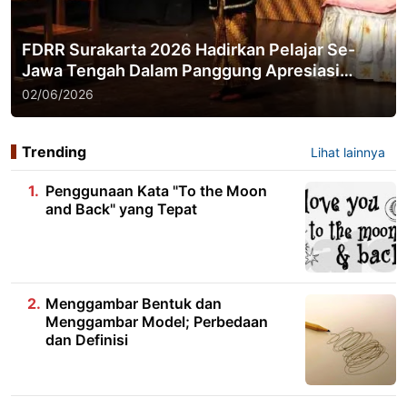
FDRR Surakarta 2026 Hadirkan Pelajar Se-
Jawa Tengah Dalam Panggung Apresiasi
Pendidikan Karakter Melalui Teater
02/06/2026
Trending
Lihat lainnya
Penggunaan Kata "To the Moon
and Back" yang Tepat
Menggambar Bentuk dan
Menggambar Model; Perbedaan
dan Definisi