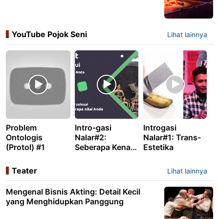
YouTube Pojok Seni
Lihat lainnya
Problem
Intro-gasi
Introgasi
Ontologis
Nalar#2:
Nalar#1: Trans-
(Protol) #1
Seberapa Kenal
Estetika
Anda dengan
Seni Tradisional
Teater
Lihat lainnya
Nusantara? (Tes
5 menit)
Mengenal Bisnis Akting: Detail Kecil
yang Menghidupkan Panggung