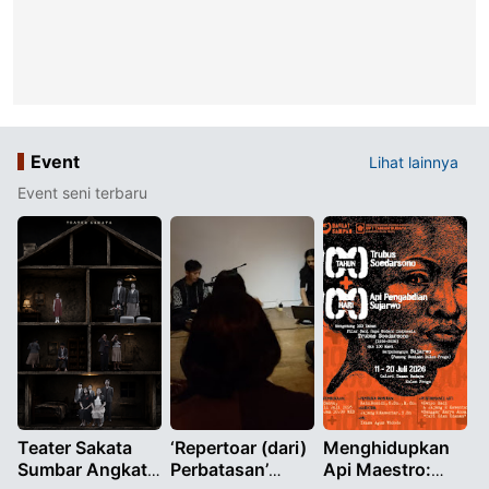
Event
Lihat lainnya
Teater Sakata
‘Repertoar (dari)
Menghidupkan
M
Sumbar Angkat
Perbatasan’
Api Maestro:
H